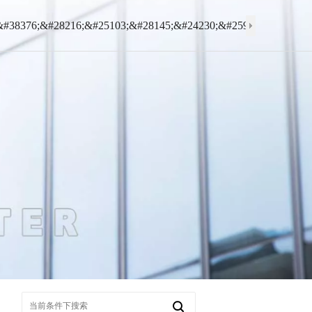
&#38376;&#28216;&#25103;&#28145;&#24230;&#25915;&#30053;