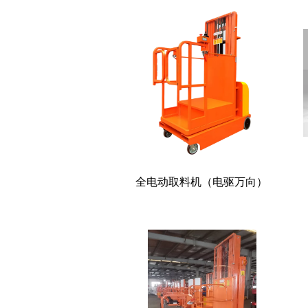
全电动取料机（电驱万向）