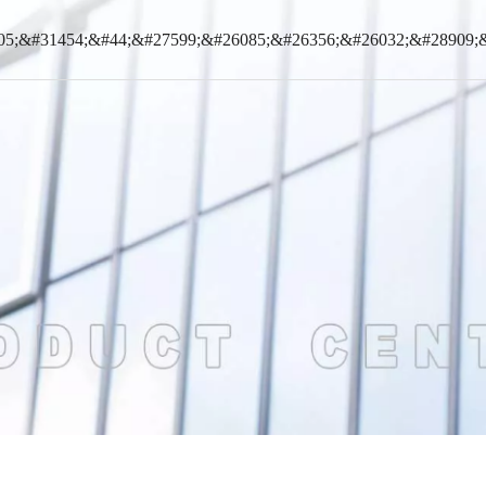
05;&#31454;&#44;&#27599;&#26085;&#26356;&#26032;&#28909;