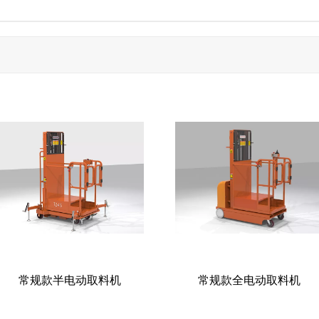
常规款半电动取料机
常规款全电动取料机