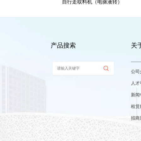
自行走取料机（电驱液转）
产品搜索
关
——
公司
人才
新闻
租赁
招商