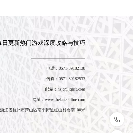
每日更新热门游戏深度攻略与技巧
—————————————
电话：0571-89182138

　　传真：0571-89182533

　　邮箱：hzjq@jqlift.com

　　网址：www.thelaneonline.com
򡂔