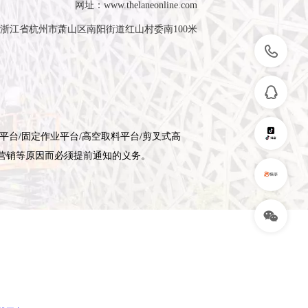
　　网址：www.thelaneonline.com
򡂔
򡂐
台/固定作业平台/高空取料平台/剪叉式高
场营销等原因而必须提前通知的义务。
򠤙