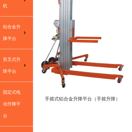
机
联系我们
铝合金升
降平台
剪叉式升
降平台
固定式电
手摇式铝合金升降平台（手摇升降）
动升降平
台