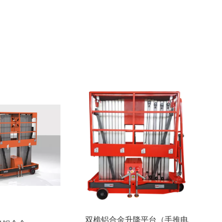
双桅铝合金升降平台（手推电