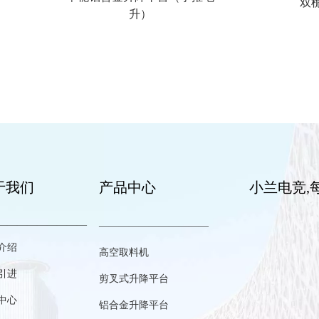
双
升）
于我们
产品中心
小兰电竞,
—————————
———————————
介绍
高空取料机
引进
剪叉式升降平台
中心
铝合金升降平台