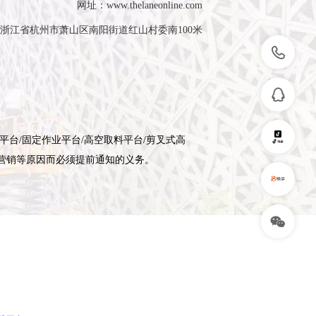
　　网址：www.thelaneonline.com
򡂔
򡂐
台/固定作业平台/高空取料平台/剪叉式高
场营销等原因而必须提前通知的义务。
򠤙