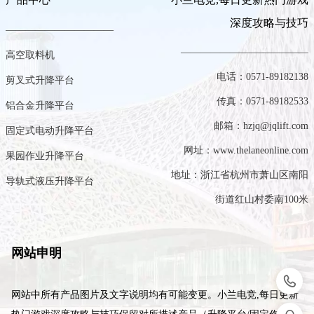
深度攻略与技巧
———————————
—————————————
高空取料机
电话：0571-89182138

剪叉式升降平台
　　传真：0571-89182533

铝合金升降平台
　　邮箱：hzjq@jqlift.com

固定式电动升降平台
　　网址：www.thelaneonline.com
果园作业升降平台
地址：浙江省杭州市萧山区南阳
导轨式液压升降平台
网站申明
򡂔
网站中所有产品图片及文字说明均有可能变更。小兰电竞,每日更新