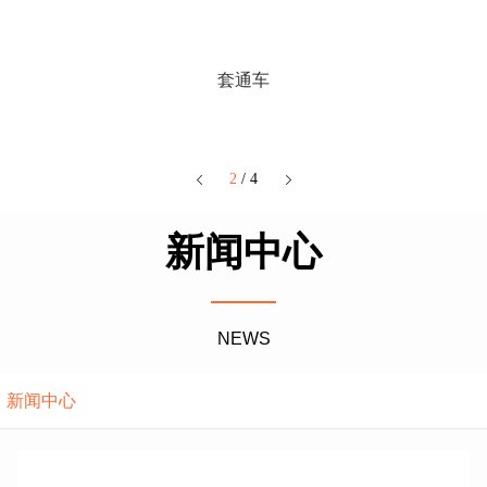
套通车
2
/ 4
新闻中心
———
NEWS
新闻中心