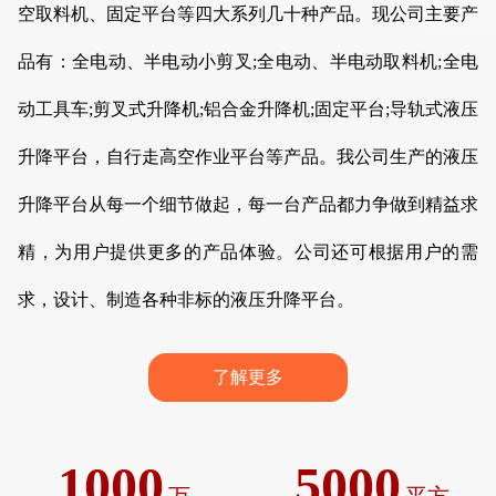
空取料机、固定平台等四大系列几十种产品。现公司主要产
品有：全电动、半电动小剪叉;全电动、半电动取料机;全电
动工具车;剪叉式升降机;铝合金升降机;固定平台;导轨式液压
升降平台，自行走高空作业平台等产品。我公司生产的液压
升降平台从每一个细节做起，每一台产品都力争做到精益求
精，为用户提供更多的产品体验。公司还可根据用户的需
求，设计、制造各种非标的液压升降平台。
了解更多
1000
5000